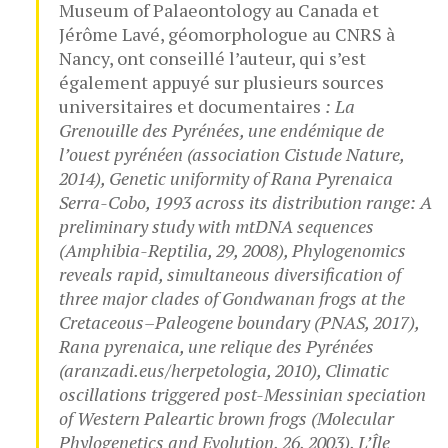
Museum of Palaeontology au Canada et
Jérôme Lavé, géomorphologue au CNRS à
Nancy, ont conseillé l’auteur, qui s’est
également appuyé sur plusieurs sources
universitaires et documentaires
: La
Grenouille des Pyrénées, une endémique de
l’ouest pyrénéen (association Cistude Nature,
2014), Genetic uniformity of Rana Pyrenaica
Serra-Cobo, 1993 across its distribution range: A
preliminary study with mtDNA sequences
(Amphibia-Reptilia, 29, 2008), Phylogenomics
reveals rapid, simultaneous diversification of
three major clades of Gondwanan frogs at the
Cretaceous–Paleogene boundary (PNAS, 2017),
Rana pyrenaica, une relique des Pyrénées
(aranzadi.eus/herpetologia, 2010), Climatic
oscillations triggered post-Messinian speciation
of Western Paleartic brown frogs (Molecular
Phylogenetics and Evolution, 26, 2003), L’Île