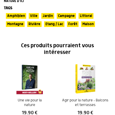
NATURE D’ICI
TAGS
Amphibien
Ville
Jardin
Campagne
Littoral
Montagne
Rivière
Etang / Lac
Forêt
Maison
Ces produits pourraient vous
intéresser
Une vie pour la
Agir pour la nature – Balcons
nature
et terrasses
19.90
€
19.90
€