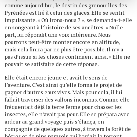
avec d'autres informations que vous leur avez fournies
comme aujourd’hui, le destin des grenouilles des
ou qu'ils ont collectées lors de votre utilisation de leurs
Pyrénées est lié à celui des glaces. Elle se sentit
services.
impuissante. « Où irons-nous ? », se demanda-t-elle
en songeant à l’histoire de ses ancêtres. « Nulle
part, lui répondit une voix intérieure. Nous
pourrons peut-être monter encore en altitude,
mais cela finira par ne plus être possible. Il n’y a
pas d’issue si les choses continuent ainsi. » Elle ne
pouvait se satisfaire de cette réponse.
Elle était encore jeune et avait le sens de ­
l’aventure. C’est ainsi qu’elle forma le projet de
gagner d’autres eaux vives. Mais pour cela, il lui
fallait traverser des vallons inconnus. Comme elle
fréquentait déjà la terre ferme pour chasser les
insectes, elle n’avait pas peur. Elle se prépara avec
ardeur au grand voyage puis s’élança, en
compagnie de quelques autres, à travers la forêt de
hêtres et de pins parasols qui bordait le torrent.