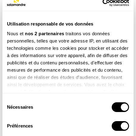
La newsletter nature qui fait du bien !
Utilisation responsable de vos données
Votre escapade nature hebdomadaire : reportages,
Nous et
nos 2 partenaires
traitons vos données
interviews, Minute Nature, …
personnelles, telles que votre adresse IP, en utilisant des
Voir un exemple
technologies comme les cookies pour stocker et accéder
à des informations sur votre appareil, afin de diffuser des
publicités et du contenu personnalisés, d'effectuer des
mesures de performance des publicités et du contenu,
ainsi que de réaliser des études d’audience, favorisant
M’INSCRIRE
ainsi le développement de services. Vous avez le choix
Par votre inscription vous acceptez la
politique de confidentialité
.Vous pouvez
quant à l'utilisation de vos données et à leurs finalités.
vous désinscrire à tout moment.
Vous pouvez modifier ou retirer votre consentement à
Sélection
tout moment en consultant la Déclaration relative aux
Nécessaires
du
cookies ou en cliquant sur l'icône de confidentialité.
consentement
Article ouvert aux
Préférences
abonnés
Si vous le permettez, nous aimerions également :
de la
Revue