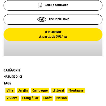
VOIR LE SOMMAIRE
REVUE EN LIGNE
JE M’ABONNE
A partir de 39€ / an
CATÉGORIE
NATURE D’ICI
TAGS
Ville
Jardin
Campagne
Littoral
Montagne
Rivière
Etang / Lac
Forêt
Maison