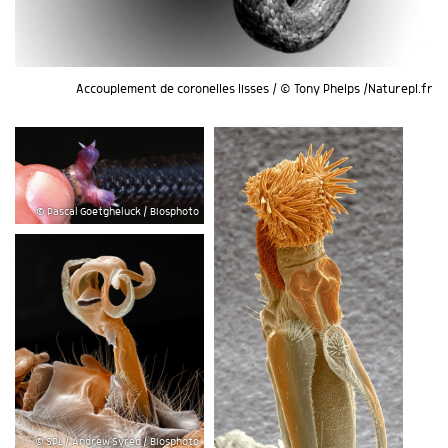
Accouplement de coronelles lisses / © Tony Phelps /Naturepl.fr
© Pascal Goetgheluck / Biosphoto
© SPL / Andrew Syred / Biosphoto