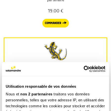
partenaire
19.00
€
COMMANDER
La newsletter nature qui fait du bien !
Votre escapade nature hebdomadaire : reportages,
interviews, Minute Nature, …
Utilisation responsable de vos données
Voir un exemple
Nous et
nos 2 partenaires
traitons vos données
personnelles, telles que votre adresse IP, en utilisant des
technologies comme les cookies pour stocker et accéder