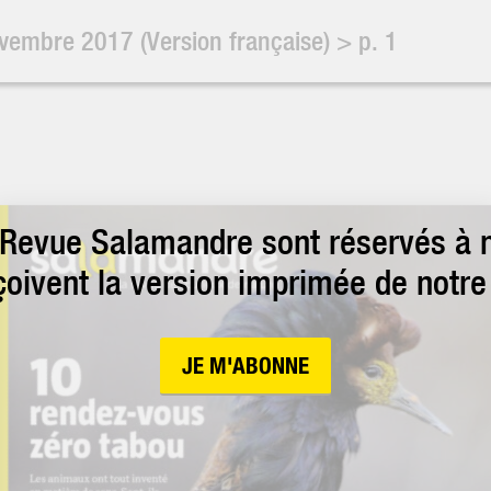
ovembre 2017
(Version française)
>
p.
1
 Revue Salamandre sont réservés à 
çoivent la version imprimée de notre
JE M'ABONNE