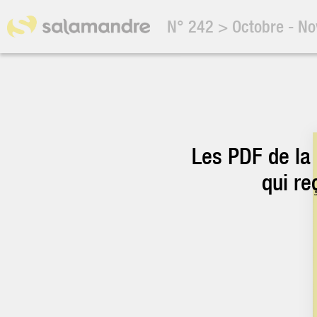
N° 242
>
Octobre - N
Les PDF de la
qui re