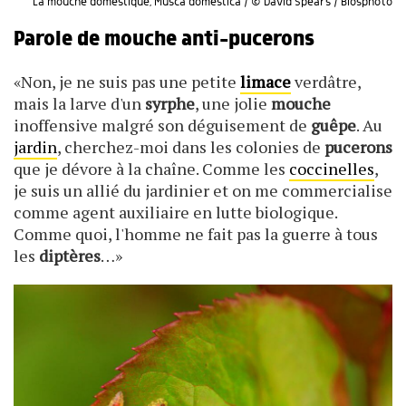
La mouche domestique, Musca domestica / © David Spears / Biosphoto
Parole de mouche anti-pucerons
«Non, je ne suis pas une petite
limace
verdâtre,
mais la larve d'un
syrphe
, une jolie
mouche
inoffensive malgré son déguisement de
guêpe
. Au
jardin
, cherchez-moi dans les colonies de
pucerons
que je dévore à la chaîne. Comme les
coccinelles
,
je suis un allié du jardinier et on me commercialise
comme agent auxiliaire en lutte biologique.
Comme quoi, l'homme ne fait pas la guerre à tous
les
diptères
…»