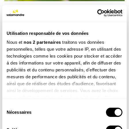
La mouche à merde, Scatophaga stercoraria / © Rod Williams / NPL
Parole de mouche transgénique
«Je pèse 0,00054 g. Parmi les 400
drosophiles
Utilisation responsable de vos données
connues, c'est moi la vedette de la famille,
Nous et
nos 2 partenaires
traitons vos données
Drosophila melanogaster
. Vous vous amusez à
personnelles, telles que votre adresse IP, en utilisant des
m'ausculter sous toutes les coutures, à me poser
technologies comme les cookies pour stocker et accéder
des électrodes, à m'irradier, à manipuler mes gènes
à des informations sur votre appareil, afin de diffuser des
ou à me couper en rondelles dans des
laboratoires
publicités et du contenu personnalisés, d'effectuer des
confinés. La
génétique
vous donne des ailes, fort
mesures de performance des publicités et du contenu,
bien ! Mais qui fixera les limites à ne pas dépasser ?
ainsi que de réaliser des études d’audience, favorisant
Autoriserez-vous un jour à votre propre espèce ce
ainsi le développement de services. Vous avez le choix
que vous faites subir à la mienne ?»
quant à l'utilisation de vos données et à leurs finalités.
Vous pouvez modifier ou retirer votre consentement à
Sélection
La mouche du vinaigre -
Drosophila melanogaster
tout moment en consultant la Déclaration relative aux
Nécessaires
du
cookies ou en cliquant sur l'icône de confidentialité.
consentement