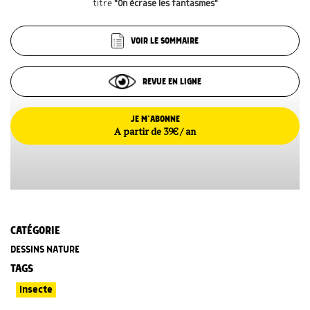
titre
"On écrase les fantasmes"
VOIR LE SOMMAIRE
REVUE EN LIGNE
JE M’ABONNE
A partir de 39€ / an
CATÉGORIE
DESSINS NATURE
TAGS
Insecte