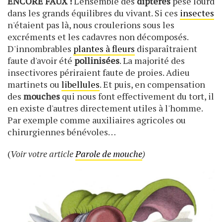
ENCORE FAUX !
L'ensemble des
diptères
pèse lourd
dans les grands équilibres du vivant. Si ces
insectes
n'étaient pas là, nous croulerions sous les
excréments et les cadavres non décomposés.
D'innombrables
plantes à fleurs
disparaîtraient
faute d'avoir été
pollinisées
. La majorité des
insectivores périraient faute de proies. Adieu
martinets ou
libellules
. Et puis, en compensation
des
mouches
qui nous font effectivement du tort, il
en existe d'autres directement utiles à l'homme.
Par exemple comme auxiliaires agricoles ou
chirurgiennes bénévoles…
(
Voir votre article
Parole de mouche
)