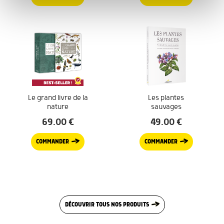
publicité et d'analyse, qui peuvent combiner celles-ci
avec d'autres informations que vous leur avez fournies
ou qu'ils ont collectées lors de votre utilisation de leurs
services.
Le grand livre de la
Les plantes
nature
sauvages
69.00
€
49.00
€
COMMANDER
COMMANDER
DÉCOUVRIR TOUS NOS PRODUITS