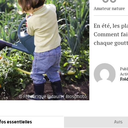
Amateur nature
En été, les p
Comment fair
chaque goutte
Publi
Acti
Fréd
© Frèdèrique Bidault / Biosphoto
fos essentielles
Avis