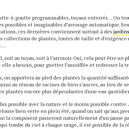
utte-à-goutte programmables, tuyaux enterrés… On trou
es possibles et imaginables d’arrosage automatique. Seu
lations, ces dernières conviennent surtout à des
jardin
collections de plantes, toutes de taille et d’exigence d
nt…
 soit au tuyau, soit à l’arrosoir. Oui, cela peut être un 
lle a besoin, pour guetter l’assoiffée et redresser la tr
u, on apportera au pied des plantes la quantité suffisant
insi au réseau de racines de bien s’ancrer, au lieu de s
 les plantes encore plus dépendantes d'une eau quotidie
 plus possible avec la nature et le moins possible contre.
elouse bien verte en plein été, quand on sait qu’aux pr
ui la composent passeront naturellement d’un jaune pai
qui tombe du ciel à chaque orage, il est possible de la 