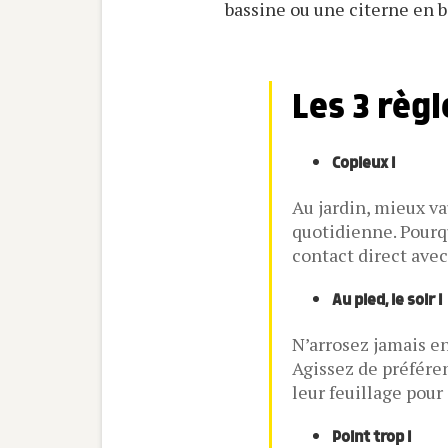
bassine ou une citerne en 
Les 3 règl
Copieux !
Au jardin, mieux va
quotidienne. Pourqu
contact direct avec
Au pied, le soir !
N’arrosez jamais en 
Agissez de préféren
leur feuillage pou
Point trop !