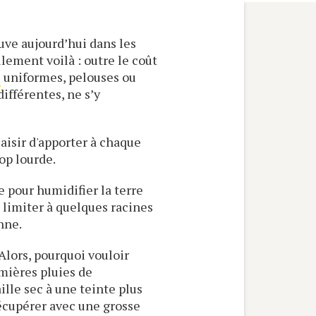
ve aujourd’hui dans les
lement voilà : outre le coût
s
uniformes, pelouses ou
ifférentes, ne s’y
plaisir d'apporter à chaque
op lourde.
e pour humidifier la terre
e limiter à quelques racines
nne.
 Alors, pourquoi vouloir
emières pluies de
lle sec à une teinte plus
récupérer avec une grosse