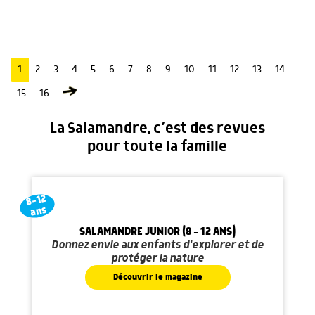
1
2
3
4
5
6
7
8
9
10
11
12
13
14
15
16
La Salamandre, c’est des revues
pour toute la famille
8-12
ans
SALAMANDRE JUNIOR (8 - 12 ANS)
Donnez envie aux enfants d'explorer et de
protéger la nature
Découvrir le magazine