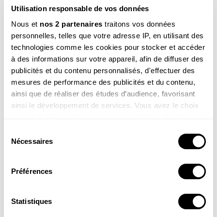
Utilisation responsable de vos données
Nous et
nos 2 partenaires
traitons vos données
personnelles, telles que votre adresse IP, en utilisant des
technologies comme les cookies pour stocker et accéder
à des informations sur votre appareil, afin de diffuser des
publicités et du contenu personnalisés, d'effectuer des
Frida, 8 ans
mesures de performance des publicités et du contenu,
Salut Sam. Je me demandais en marchant dans mon
ainsi que de réaliser des études d’audience, favorisant
jardin : pourquoi la plupart des plantes sont vertes ?
ainsi le développement de services. Vous avez le choix
Merci !
quant à l'utilisation de vos données et à leurs finalités.
Voir la réponse
Vous pouvez modifier ou retirer votre consentement à
Sélection
tout moment en consultant la Déclaration relative aux
Nécessaires
du
cookies ou en cliquant sur l'icône de confidentialité.
consentement
Préférences
Si vous le permettez, nous aimerions également :
Collecter des informations sur votre localisation
géographique qui peuvent être précises à plusieurs
Statistiques
mètres près