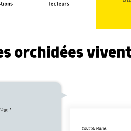
stions
lecteurs
s orchidées vivent
 âge ?
Coucou Marie,