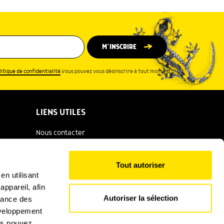
M’INSCRIRE
litique de confidentialité
.Vous pouvez vous désinscrire à tout moment.
LIENS UTILES
Nous contacter
Espace presse
Tout autoriser
Catalogue Salamandre
en utilisant
ppareil, afin
Conditions générales d'utilisation
Autoriser la sélection
rmance des
Politique de confidentialité
développement
ous pouvez