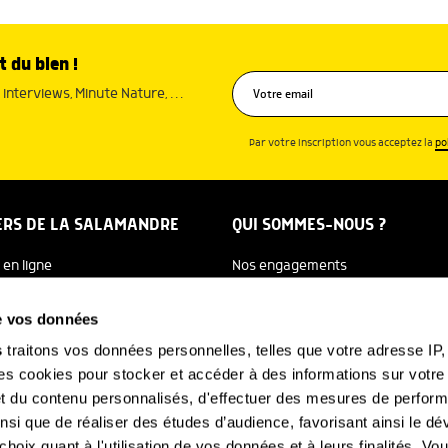
t du bien !
interviews, Minute Nature, …
Par votre inscription vous acceptez la
po
ERS DE LA SALAMANDRE
QUI SOMMES-NOUS ?
 en ligne
Nos engagements
dreTV
Notre histoire
de vos données
re Ecole
Julien Perrot
s
traitons vos données personnelles, telles que votre adresse IP, 
 cookies pour stocker et accéder à des informations sur votre a
 Salamandre
L'équipe
 et du contenu personnalisés, d'effectuer des mesures de perfo
e Nature
Nous soutenir
ainsi que de réaliser des études d’audience, favorisant ainsi le 
hoix quant à l'utilisation de vos données et à leurs finalités. V