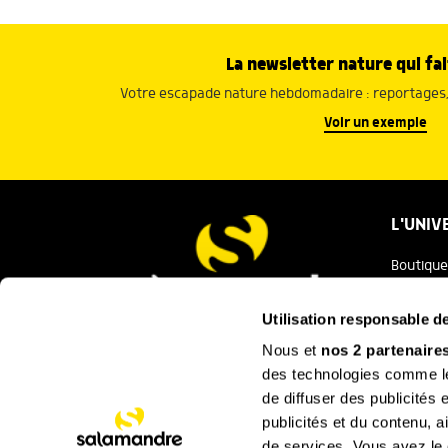
La newsletter nature qui fai
Votre escapade nature hebdomadaire : reportages, 
Voir un exemple
L'UNIV
Boutique
Salaman
Utilisation responsable 
Salamand
Nous et
nos 2 partenaire
Nous contacter
des technologies comme les
Festival
de diffuser des publicités
La Minut
publicités et du contenu, 
de services. Vous avez le c