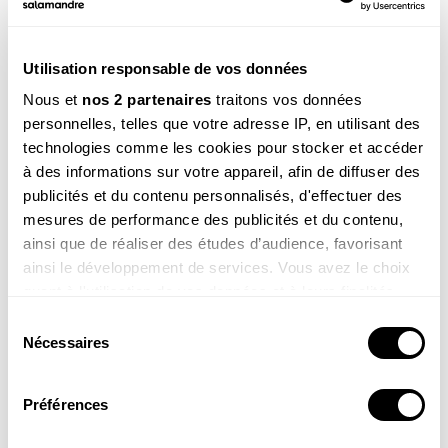
Utilisation responsable de vos données
Voir la réponse
Nous et
nos 2 partenaires
traitons vos données
personnelles, telles que votre adresse IP, en utilisant des
technologies comme les cookies pour stocker et accéder
à des informations sur votre appareil, afin de diffuser des
publicités et du contenu personnalisés, d'effectuer des
mesures de performance des publicités et du contenu,
ainsi que de réaliser des études d’audience, favorisant
ainsi le développement de services. Vous avez le choix
quant à l'utilisation de vos données et à leurs finalités.
Alix , 11 ans
Vous pouvez modifier ou retirer votre consentement à
Coucou Sam, je m’appelle Alix ! Voici une photo de la
Sélection
tortue que j’ai dessinée (c’est une amie qui la coloriée)
tout moment en consultant la Déclaration relative aux
Nécessaires
du
pour le spectacle de mon école !
cookies ou en cliquant sur l'icône de confidentialité.
consentement
Préférences
Si vous le permettez, nous aimerions également :
Collecter des informations sur votre localisation