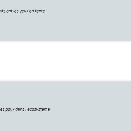
ats ont les yeux en fente.
les poux dans l’écosystème.