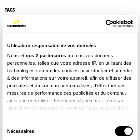
TAGS
Mammifère
NOS 3 REVUES
Utilisation responsable de vos données
Nous et
nos 2 partenaires
traitons vos données
personnelles, telles que votre adresse IP, en utilisant des
technologies comme les cookies pour stocker et accéder
REVUE SALAMANDRE
à des informations sur votre appareil, afin de diffuser des
Plongez au coeur d'une nature insolite près de chez
publicités et du contenu personnalisés, d'effectuer des
vous
mesures de performance des publicités et du contenu,
Découvrir la revue
ainsi que de réaliser des études d’audience, favorisant
ainsi le développement de services. Vous avez le choix
quant à l'utilisation de vos données et à leurs finalités.
Vous pouvez modifier ou retirer votre consentement à
Sélection
tout moment en consultant la Déclaration relative aux
Nécessaires
du
cookies ou en cliquant sur l'icône de confidentialité.
consentement