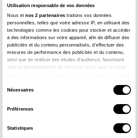
Utilisation responsable de vos données
Nous et
nos 2 partenaires
traitons vos données
personnelles, telles que votre adresse IP, en utilisant des
technologies comme les cookies pour stocker et accéder
à des informations sur votre appareil, afin de diffuser des
publicités et du contenu personnalisés, d'effectuer des
Frida, 8 ans
mesures de performance des publicités et du contenu,
Salut Sam. Je me demandais en marchant dans mon
ainsi que de réaliser des études d’audience, favorisant
jardin : pourquoi la plupart des plantes sont vertes ?
ainsi le développement de services. Vous avez le choix
Merci !
quant à l'utilisation de vos données et à leurs finalités.
Voir la réponse
Vous pouvez modifier ou retirer votre consentement à
Sélection
tout moment en consultant la Déclaration relative aux
Nécessaires
du
cookies ou en cliquant sur l'icône de confidentialité.
consentement
Préférences
Si vous le permettez, nous aimerions également :
Collecter des informations sur votre localisation
géographique qui peuvent être précises à plusieurs
Statistiques
mètres près