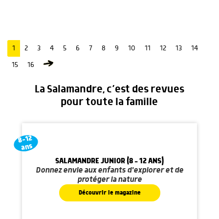
1
2
3
4
5
6
7
8
9
10
11
12
13
14
15
16
La Salamandre, c’est des revues
pour toute la famille
8-12
ans
SALAMANDRE JUNIOR (8 - 12 ANS)
Donnez envie aux enfants d'explorer et de
protéger la nature
Découvrir le magazine