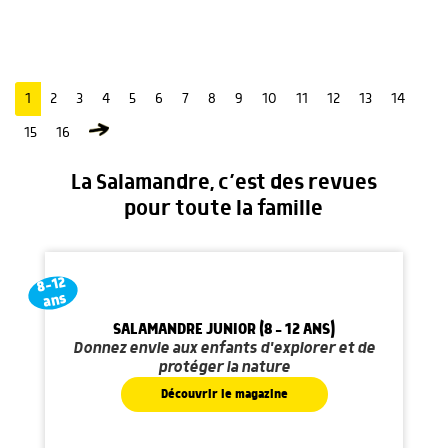
1
2
3
4
5
6
7
8
9
10
11
12
13
14
15
16
La Salamandre, c’est des revues
pour toute la famille
8-12
ans
SALAMANDRE JUNIOR (8 - 12 ANS)
Donnez envie aux enfants d'explorer et de
protéger la nature
Découvrir le magazine