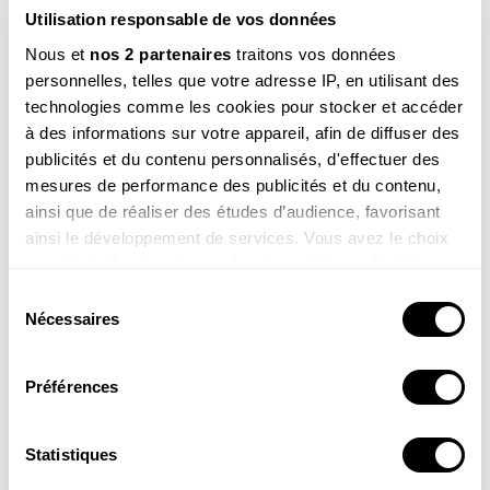
Utilisation responsable de vos données
Nous et
nos 2 partenaires
traitons vos données
personnelles, telles que votre adresse IP, en utilisant des
technologies comme les cookies pour stocker et accéder
à des informations sur votre appareil, afin de diffuser des
publicités et du contenu personnalisés, d'effectuer des
Frida, 8 ans
mesures de performance des publicités et du contenu,
Salut Sam. Je me demandais en marchant dans mon
ainsi que de réaliser des études d’audience, favorisant
jardin : pourquoi la plupart des plantes sont vertes ?
ainsi le développement de services. Vous avez le choix
Merci !
quant à l'utilisation de vos données et à leurs finalités.
Voir la réponse
Vous pouvez modifier ou retirer votre consentement à
Sélection
tout moment en consultant la Déclaration relative aux
Nécessaires
du
cookies ou en cliquant sur l'icône de confidentialité.
consentement
Préférences
Si vous le permettez, nous aimerions également :
Collecter des informations sur votre localisation
géographique qui peuvent être précises à plusieurs
Statistiques
mètres près