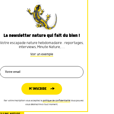
La newsletter nature qui fait du bien !
Votre escapade nature hebdomadaire : reportages,
interviews, Minute Nature, …
Voir un exemple
M’INSCRIRE
Par votre inscription vous acceptez la
politique de confidentialité
.Vous pouvez
vous désinscrire à tout moment.