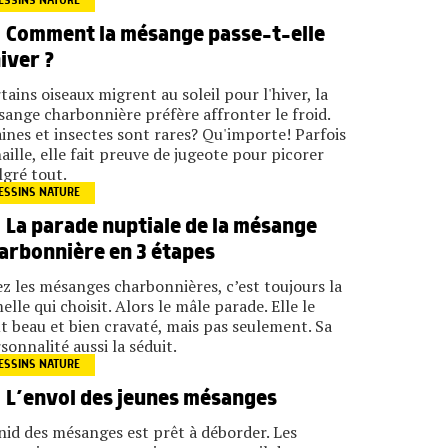
ESSINS NATURE
Comment la mésange passe-t-elle
hiver ?
tains oiseaux migrent au soleil pour l'hiver, la
ange charbonnière préfère affronter le froid.
ines et insectes sont rares? Qu'importe! Parfois
aille, elle fait preuve de jugeote pour picorer
gré tout.
ESSINS NATURE
La parade nuptiale de la mésange
arbonnière en 3 étapes
z les mésanges charbonnières, c’est toujours la
elle qui choisit. Alors le mâle parade. Elle le
t beau et bien cravaté, mais pas seulement. Sa
sonnalité aussi la séduit.
ESSINS NATURE
L’envol des jeunes mésanges
nid des mésanges est prêt à déborder. Les