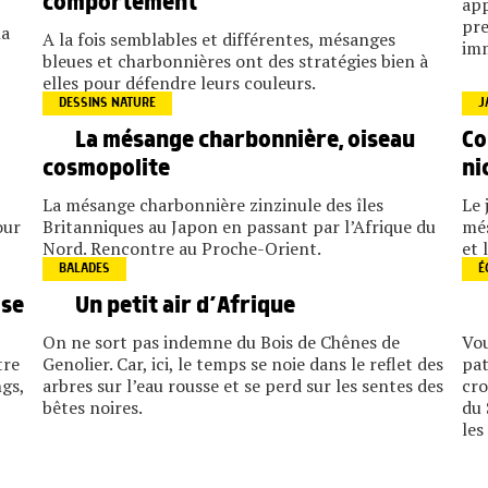
comportement
app
pre
la
A la fois semblables et différentes, mésanges
im
bleues et charbonnières ont des stratégies bien à
elles pour défendre leurs couleurs.
DESSINS NATURE
J
La mésange charbonnière, oiseau
Co
cosmopolite
ni
La mésange charbonnière zinzinule des îles
Le 
our
Britanniques au Japon en passant par l’Afrique du
més
Nord. Rencontre au Proche-Orient.
et 
BALADES
É
ose
Un petit air d’Afrique
On ne sort pas indemne du Bois de Chênes de
Vou
tre
Genolier. Car, ici, le temps se noie dans le reflet des
pat
ngs,
arbres sur l’eau rousse et se perd sur les sentes des
cro
bêtes noires.
du 
les