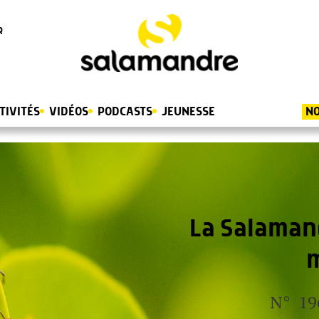
R
TIVITÉS
VIDÉOS
PODCASTS
JEUNESSE
NO
La Salaman
N° 19