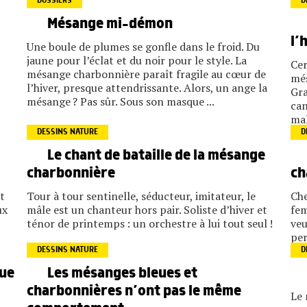
DOSSIERS
D
Mésange mi-démon
l’
Une boule de plumes se gonfle dans le froid. Du
jaune pour l’éclat et du noir pour le style. La
Cer
mésange charbonnière paraît fragile au cœur de
més
l’hiver, presque attendrissante. Alors, un ange la
Gra
mésange ? Pas sûr. Sous son masque ...
can
mal
DESSINS NATURE
D
Le chant de bataille de la mésange
charbonnière
ch
it
Tour à tour sentinelle, séducteur, imitateur, le
Che
ux
mâle est un chanteur hors pair. Soliste d’hiver et
fem
ténor de printemps : un orchestre à lui tout seul !
veu
per
DESSINS NATURE
D
que
Les mésanges bleues et
charbonnières n’ont pas le même
Le 