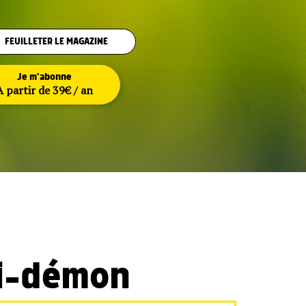
FEUILLETER LE MAGAZINE
Je m'abonne
A partir de 39€ / an
mi-démon