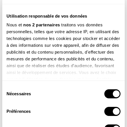
La passion du photographe Fabrice Cahez
pour le cincle plongeur
Utilisation responsable de vos données
Qui rencontre le cincle plongeur ne l’oublie pas. Ce n’est
Nous et
nos 2 partenaires
traitons vos données
pas le photographe Fabrice Cahez qui dira le contraire…
personnelles, telles que votre adresse IP, en utilisant des
technologies comme les cookies pour stocker et accéder
à des informations sur votre appareil, afin de diffuser des
publicités et du contenu personnalisés, d'effectuer des
CATÉGORIE
mesures de performance des publicités et du contenu,
DOSSIERS
ainsi que de réaliser des études d’audience, favorisant
TAGS
ainsi le développement de services. Vous avez le choix
quant à l'utilisation de vos données et à leurs finalités.
Oiseau
Rivière
Vous pouvez modifier ou retirer votre consentement à
Sélection
tout moment en consultant la Déclaration relative aux
Nécessaires
du
cookies ou en cliquant sur l'icône de confidentialité.
consentement
Préférences
Si vous le permettez, nous aimerions également :
NOS 3 REVUES
Collecter des informations sur votre localisation