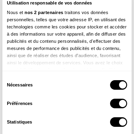
Utilisation responsable de vos données
Nous et
nos 2 partenaires
traitons vos données
personnelles, telles que votre adresse IP, en utilisant des
technologies comme les cookies pour stocker et accéder
à des informations sur votre appareil, afin de diffuser des
publicités et du contenu personnalisés, d'effectuer des
mesures de performance des publicités et du contenu,
Mahé, 9 ans
ainsi que de réaliser des études d’audience, favorisant
Salut Sam, est-ce que les animaux sont chatouilleux ?
Est-ce qu’ils rigolent ?
ainsi le développement de services. Vous avez le choix
quant à l'utilisation de vos données et à leurs finalités.
Voir la réponse
Vous pouvez modifier ou retirer votre consentement à
Sélection
tout moment en consultant la Déclaration relative aux
Nécessaires
du
cookies ou en cliquant sur l'icône de confidentialité.
consentement
Préférences
Si vous le permettez, nous aimerions également :
Collecter des informations sur votre localisation
géographique qui peuvent être précises à plusieurs
Statistiques
mètres près
Robin, 6 ans