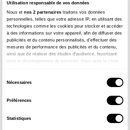
Utilisation responsable de vos données
Nous et
nos 2 partenaires
traitons vos données
personnelles, telles que votre adresse IP, en utilisant des
technologies comme les cookies pour stocker et accéder
à des informations sur votre appareil, afin de diffuser des
publicités et du contenu personnalisés, d'effectuer des
mesures de performance des publicités et du contenu,
Mahé, 9 ans
ainsi que de réaliser des études d’audience, favorisant
Salut Sam, est-ce que les animaux sont chatouilleux ?
Est-ce qu’ils rigolent ?
ainsi le développement de services. Vous avez le choix
quant à l'utilisation de vos données et à leurs finalités.
Voir la réponse
Vous pouvez modifier ou retirer votre consentement à
Sélection
tout moment en consultant la Déclaration relative aux
Nécessaires
du
cookies ou en cliquant sur l'icône de confidentialité.
consentement
Préférences
Si vous le permettez, nous aimerions également :
Collecter des informations sur votre localisation
géographique qui peuvent être précises à plusieurs
Statistiques
mètres près
Robin, 6 ans