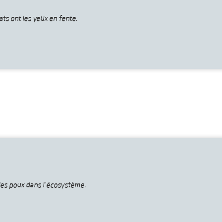
ats ont les yeux en fente.
les poux dans l’écosystème.