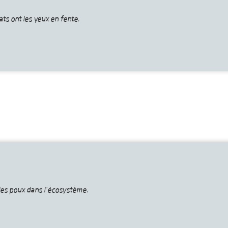
ats ont les yeux en fente.
les poux dans l’écosystème.