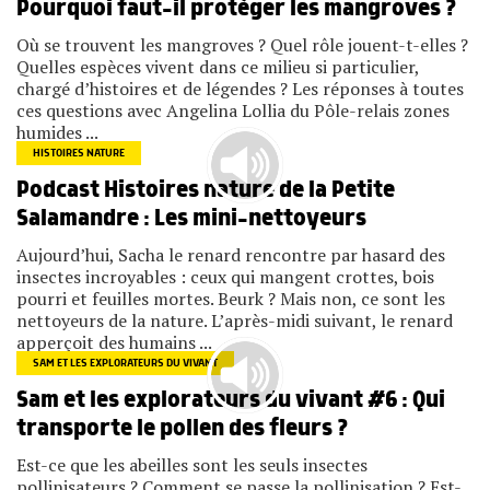
Pourquoi faut-il protéger les mangroves ?
Où se trouvent les mangroves ? Quel rôle jouent-t-elles ?
Quelles espèces vivent dans ce milieu si particulier,
chargé d’histoires et de légendes ? Les réponses à toutes
ces questions avec Angelina Lollia du Pôle-relais zones
humides ...
HISTOIRES NATURE
Podcast Histoires nature de la Petite
Salamandre : Les mini-nettoyeurs
Aujourd’hui, Sacha le renard rencontre par hasard des
insectes incroyables : ceux qui mangent crottes, bois
pourri et feuilles mortes. Beurk ? Mais non, ce sont les
nettoyeurs de la nature. L’après-midi suivant, le renard
apperçoit des humains ...
SAM ET LES EXPLORATEURS DU VIVANT
Sam et les explorateurs du vivant #6 : Qui
transporte le pollen des fleurs ?
Est-ce que les abeilles sont les seuls insectes
pollinisateurs ? Comment se passe la pollinisation ? Est-