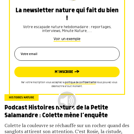
La newsletter nature qui fait du bien
!
Votre escapade nature hebdomadaire : reportages,
interviews, Minute Nature, …
Voir un exemple
M’INSCRIRE
Par votre inscription vous acceptez la
politique de confidentialité
.Vous pouvez vous
désinscrire à tout moment.
HISTOIRES NATURE
Podcast Histoires nature de la Petite
Salamandre : Colette mène l’enquête
Colette la couleuvre se réchauffe sur un rocher quand des
sanglots attirent son attention. C’est Rosie, la cistude,