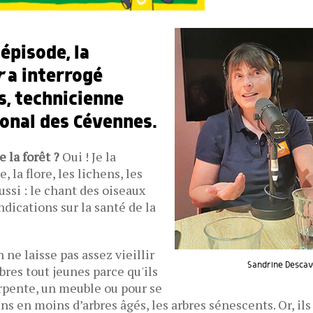
épisode, la
r
a interrogé
s, technicienne
ional des Cévennes.
 la forêt ?
Oui ! Je la
e, la flore, les lichens, les
ssi : le chant des oiseaux
ndications sur la santé de la
 ne laisse pas assez vieillir
Sandrine Descave
rbres tout jeunes parce qu'ils
arpente, un meuble ou pour se
oins en moins d’arbres âgés, les arbres sénescents. Or, ils