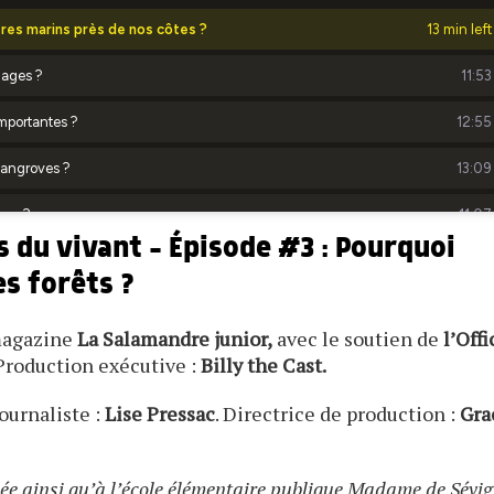
s du vivant - Épisode #3 : Pourquoi
les forêts ?
 magazine
La Salamandre junior,
avec le soutien de
l’Offi
Production exécutive :
Billy the Cast.
Journaliste :
Lise Pressac
. Directrice de production :
Gra
sée ainsi qu’à l’école élémentaire publique Madame de Sévi