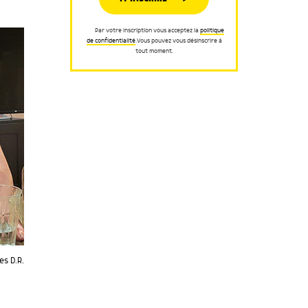
Par votre inscription vous acceptez la
politique
de confidentialité
.Vous pouvez vous désinscrire à
tout moment.
s D.R.