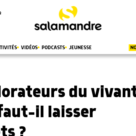
R
TIVITÉS
VIDÉOS
PODCASTS
JEUNESSE
NO
lorateurs du vivan
aut-il laisser
êts ?