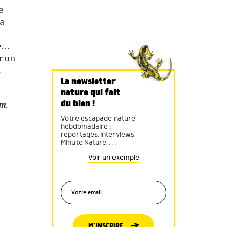
e
la
e
le…
r un
a
La newsletter
nature qui fait
am
.
du bien !
Votre escapade nature
hebdomadaire :
reportages, interviews,
Minute Nature, …
Voir un exemple
M’INSCRIRE