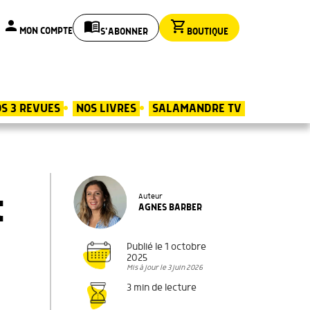
person
menu_book
shopping_cart
MON COMPTE
S'ABONNER
BOUTIQUE
S 3 REVUES
NOS LIVRES
SALAMANDRE TV
t
Auteur
AGNES BARBER
Publié le 1 octobre
2025
Mis à jour le 3 juin 2026
3 min de lecture