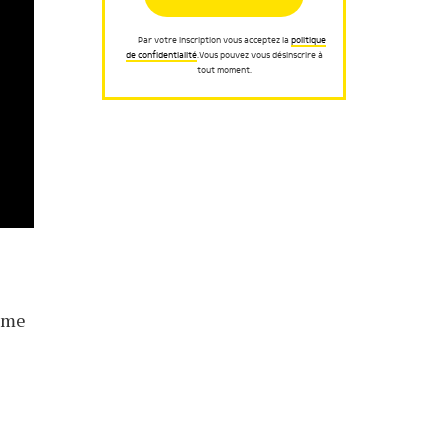
Par votre inscription vous acceptez la
politique
de confidentialité
.Vous pouvez vous désinscrire à
tout moment.
omme