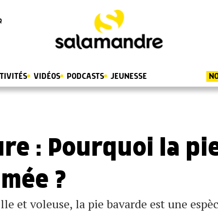
R
TIVITÉS
VIDÉOS
PODCASTS
JEUNESSE
NO
re : Pourquoi la pi
imée ?
le et voleuse, la pie bavarde est une espè