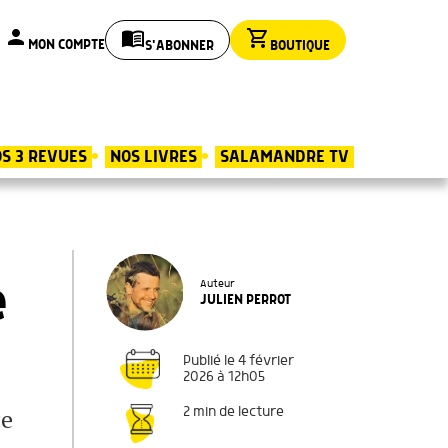
person
menu_book
shopping_cart
MON COMPTE
S'ABONNER
BOUTIQUE
S 3 REVUES
NOS LIVRES
SALAMANDRE TV
e
Auteur
JULIEN PERROT
Publié le 4 février
2026 à 12h05
ce
2 min de lecture