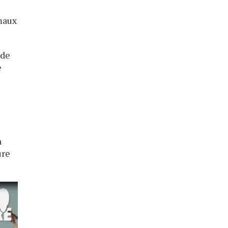
imaux
 de
e
n
ure