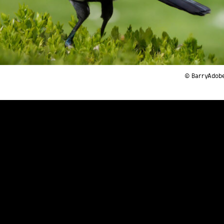
© BarryAdob