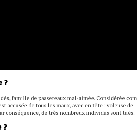
e ?
rvidés, famille de passereaux mal-aimée. Considérée c
est accusée de tous les maux, avec en tête : voleuse de
Par conséquence, de très nombreux individus sont tués.
e ?