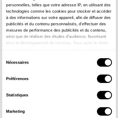
personnelles, telles que votre adresse IP, en utilisant des
technologies comme les cookies pour stocker et accéder
à des informations sur votre appareil, afin de diffuser des
publicités et du contenu personnalisés, d'effectuer des
Pour en savoir plus...
mesures de performance des publicités et du contenu,
ainsi que de réaliser des études d’audience, favorisant
ainsi le développement de services. Vous avez le choix
quant à l'utilisation de vos données et à leurs finalités.
Vous pouvez modifier ou retirer votre consentement à
Sélection
tout moment en consultant la Déclaration relative aux
Nécessaires
du
cookies ou en cliquant sur l'icône de confidentialité.
consentement
Agir pour la nature au
Préférences
Si vous le permettez, nous aimerions également :
jardin
Collecter des informations sur votre localisation
24.00
€
géographique qui peuvent être précises à plusieurs
Statistiques
mètres près
COMMANDER
Identifier votre appareil en l'analysant activement
Marketing
pour en relever les caractéristiques spécifiques