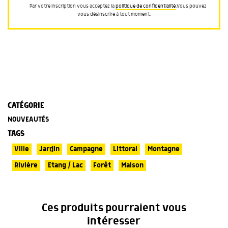
Par votre inscription vous acceptez la
politique de confidentialité
.Vous pouvez
vous désinscrire à tout moment.
CATÉGORIE
NOUVEAUTÉS
TAGS
Ville
Jardin
Campagne
Littoral
Montagne
Rivière
Etang / Lac
Forêt
Maison
Ces produits pourraient vous
intéresser