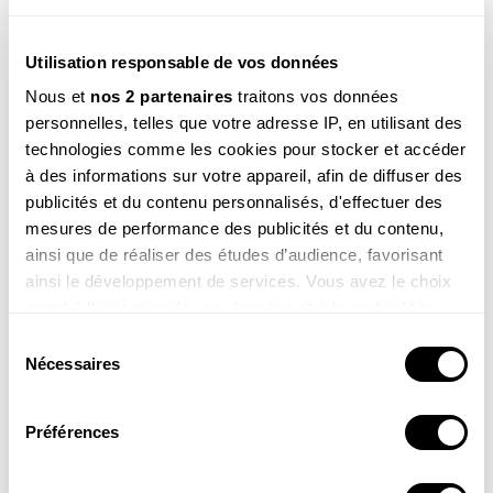
historiques, légendes et croyances, usages
médicinaux, recettes, histoires insolites...
Utilisation responsable de vos données
En précommandant ce livre, vous soutenez le
Nous et
nos 2 partenaires
traitons vos données
travail indépendant de la Salamandre et notre
personnelles, telles que votre adresse IP, en utilisant des
démarche "Slow Edition" qui vise à redonner au
technologies comme les cookies pour stocker et accéder
livre sa juste valeur.
à des informations sur votre appareil, afin de diffuser des
publicités et du contenu personnalisés, d'effectuer des
mesures de performance des publicités et du contenu,
Pour en savoir plus...
ainsi que de réaliser des études d’audience, favorisant
ainsi le développement de services. Vous avez le choix
quant à l'utilisation de vos données et à leurs finalités.
Vous pouvez modifier ou retirer votre consentement à
Sélection
tout moment en consultant la Déclaration relative aux
Nécessaires
du
cookies ou en cliquant sur l'icône de confidentialité.
consentement
Préférences
Les plantes
Si vous le permettez, nous aimerions également :
sauvages
Collecter des informations sur votre localisation