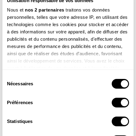
Utilisation responsable de vos données
Nous et
nos 2 partenaires
traitons vos données
personnelles, telles que votre adresse IP, en utilisant des
technologies comme les cookies pour stocker et accéder
à des informations sur votre appareil, afin de diffuser des
publicités et du contenu personnalisés, d'effectuer des
mesures de performance des publicités et du contenu,
ainsi que de réaliser des études d’audience, favorisant
ainsi le développement de services. Vous avez le choix
quant à l'utilisation de vos données et à leurs finalités.
Vous pouvez modifier ou retirer votre consentement à
Sélection
Cet article est extrait de la Revue Salamandre
tout moment en consultant la Déclaration relative aux
Nécessaires
du
n° 282
cookies ou en cliquant sur l'icône de confidentialité.
Juin - Juillet 2024
, article initialement paru sous le titre
consentement
"Mission Apollon"
Préférences
Si vous le permettez, nous aimerions également :
Collecter des informations sur votre localisation
VOIR LE SOMMAIRE
géographique qui peuvent être précises à plusieurs
Statistiques
mètres près
REVUE EN LIGNE
Identifier votre appareil en l'analysant activement