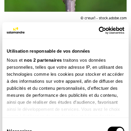
© creux1 - stock.adobe.com
Traces et indices
Ce nid si particulier, suspendu aux roseaux, est
l’œuvre de la
rousserole effarvatte
! Au fait,
Utilisation responsable de vos données
regardez bien les œufs. Ne voyez pas quelque chose
Nous et
nos 2 partenaires
traitons vos données
qui cloche ? Eh oui, il y a bien, dans le lot, un œuf
personnelles, telles que votre adresse IP, en utilisant des
de coucou !
technologies comme les cookies pour stocker et accéder
à des informations sur votre appareil, afin de diffuser des
Lire aussi :
récit et dessins, la rencontre entre le
publicités et du contenu personnalisés, d'effectuer des
coucou gris et le peintre naturaliste Jean
mesures de performance des publicités et du contenu,
Chevallier
ainsi que de réaliser des études d’audience, favorisant
ainsi le développement de services. Vous avez le choix
quant à l'utilisation de vos données et à leurs finalités.
Vous pouvez modifier ou retirer votre consentement à
Sélection
tout moment en consultant la Déclaration relative aux