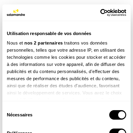
Ces produits pourraient vous
intéresser
Utilisation responsable de vos données
Nous et
nos 2 partenaires
traitons vos données
personnelles, telles que votre adresse IP, en utilisant des
technologies comme les cookies pour stocker et accéder
à des informations sur votre appareil, afin de diffuser des
publicités et du contenu personnalisés, d'effectuer des
mesures de performance des publicités et du contenu,
Une vie pour la
Agir pour la nature – Balcons
ainsi que de réaliser des études d’audience, favorisant
nature
et terrasses
ainsi le développement de services. Vous avez le choix
19.90
€
19.90
€
quant à l'utilisation de vos données et à leurs finalités.
Vous pouvez modifier ou retirer votre consentement à
Sélection
COMMANDER
COMMANDER
tout moment en consultant la Déclaration relative aux
Nécessaires
du
cookies ou en cliquant sur l'icône de confidentialité.
consentement