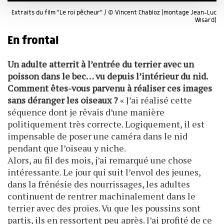
avec d'autres informations que vous leur avez fournies
ou qu'ils ont collectées lors de votre utilisation de leurs
Extraits du film "Le roi pêcheur" / © Vincent Chabloz (montage Jean-Luc
services.
Wisard)
En frontal
Un adulte atterrit à l’entrée du terrier avec un
poisson dans le bec… vu depuis l’intérieur du nid.
Comment êtes-vous parvenu à réaliser ces images
sans déranger les oiseaux ?
« J’ai réalisé cette
séquence dont je rêvais d’une manière
politiquement très correcte. Logiquement, il est
impensable de poser une caméra dans le nid
pendant que l’oiseau y niche.
Alors, au fil des mois, j’ai remarqué une chose
intéressante. Le jour qui suit l’envol des jeunes,
dans la frénésie des nourrissages, les adultes
continuent de rentrer machinalement dans le
terrier avec des proies. Vu que les poussins sont
partis, ils en ressortent peu après. J’ai profité de ce