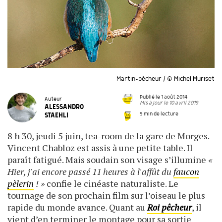
Martin-pêcheur / © Michel Muriset
Publié le 1 août 2014
Auteur
Mis à jour le 10 avril 2019
ALESSANDRO
9 min de lecture
STAEHLI
8 h 30, jeudi 5 juin, tea-room de la gare de Morges.
Vincent Chabloz est assis à une petite table. Il
paraît fatigué. Mais soudain son visage s’illumine
«
Hier, j'ai encore passé 11 heures à l'affût du
faucon
pèlerin
! »
confie le cinéaste naturaliste. Le
tournage de son prochain film sur l’oiseau le plus
rapide du monde avance. Quant au
Roi pêcheur
, il
vient d’en terminer le montage pour sa sortie