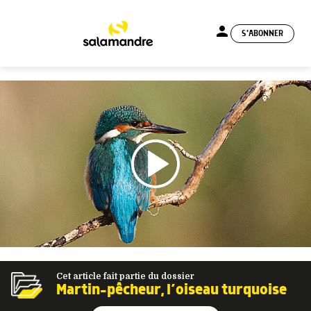
person
S'ABONNER
menu
Cet article fait partie du dossier
Martin-pêcheur, l’oiseau turquoise