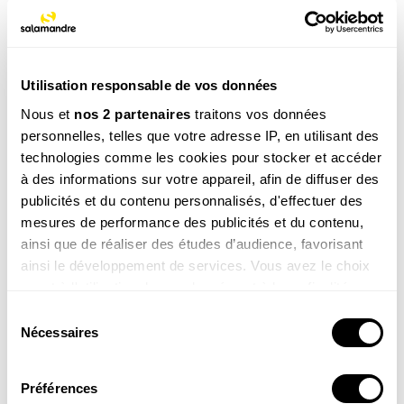
Utilisation responsable de vos données
Nous et
nos 2 partenaires
traitons vos données
personnelles, telles que votre adresse IP, en utilisant des
La newsletter nature qui fait du bien !
technologies comme les cookies pour stocker et accéder
Votre escapade nature hebdomadaire : reportages,
à des informations sur votre appareil, afin de diffuser des
interviews, Minute Nature, …
publicités et du contenu personnalisés, d'effectuer des
Voir un exemple
mesures de performance des publicités et du contenu,
ainsi que de réaliser des études d’audience, favorisant
ainsi le développement de services. Vous avez le choix
quant à l'utilisation de vos données et à leurs finalités.
Vous pouvez modifier ou retirer votre consentement à
Sélection
M’INSCRIRE
tout moment en consultant la Déclaration relative aux
Nécessaires
du
Par votre inscription vous acceptez la
politique de confidentialité
.Vous pouvez
cookies ou en cliquant sur l'icône de confidentialité.
consentement
vous désinscrire à tout moment.
Préférences
Si vous le permettez, nous aimerions également :