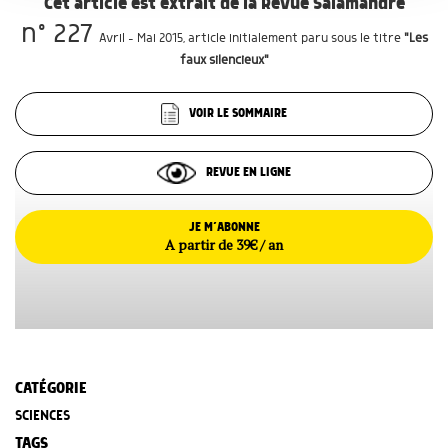
Cet article est extrait de la Revue Salamandre
n° 227
Avril - Mai 2015
, article initialement paru sous le titre
"Les
faux silencieux"
VOIR LE SOMMAIRE
REVUE EN LIGNE
JE M’ABONNE
A partir de 39€ / an
CATÉGORIE
SCIENCES
TAGS