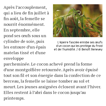
Après l’accouplement,
qui a lieu de fin juillet à
fin août, la femelle se
nourrit énormément.
En septembre, elle
pond ses œufs sous un
cylindre de soie, puis
L’épeire fasciée enrobe ses œufs
les entoure d’un épais
d’un cocon qui les protège du froid
et de l’humidité. / © Benoît Renevey
matelas tissé et d’une
enveloppe
parcheminée. Le cocon achevé prend la forme
d’une montgolfière retournée. Après avoir épuisé
tout son fil et son énergie dans la confection de ce
berceau, la femelle se laisse tomber au sol et
meurt. Les jeunes araignées éclosent avant l’hiver.
Elles restent à l’abri dans le cocon jusqu’au
printemps.