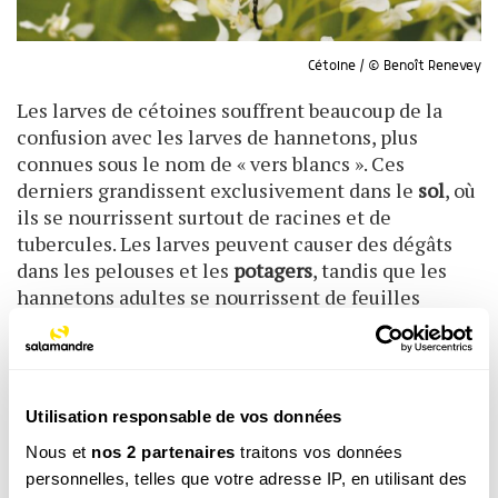
Cétoine / © Benoît Renevey
Les larves de cétoines souffrent beaucoup de la
confusion avec les larves de hannetons, plus
connues sous le nom de « vers blancs ». Ces
derniers grandissent exclusivement dans le
sol
, où
ils se nourrissent surtout de racines et de
tubercules. Les larves peuvent causer des dégâts
dans les pelouses et les
potagers
, tandis que les
hannetons adultes se nourrissent de feuilles
tendres. Autrefois, les invasions de hannetons
pouvaient être spectaculaires et ruiner localement
des récoltes, si bien que les vers blancs ont acquis
une très mauvaise réputation. Notre courroux n’a
Utilisation responsable de vos données
plus lieu d’être aujourd’hui : les hannetons se sont
Nous et
nos 2 partenaires
traitons vos données
fortement raréfiés avec la mécanisation de
personnelles, telles que votre adresse IP, en utilisant des
l’agriculture, car les larves, très fragiles, ne