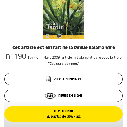
Cet article est extrait de la Revue Salamandre
n° 190
Février - Mars 2009
, article initialement paru sous le titre
"Couleurs pommes"
VOIR LE SOMMAIRE
REVUE EN LIGNE
JE M’ABONNE
A partir de 39€ / an