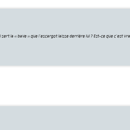
ert la « bave » que l’escargot laisse derrière lui ? Est-ce que c’est vr