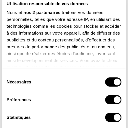
Utilisation responsable de vos données
Nous et
nos 2 partenaires
traitons vos données
personnelles, telles que votre adresse IP, en utilisant des
technologies comme les cookies pour stocker et accéder
à des informations sur votre appareil, afin de diffuser des
publicités et du contenu personnalisés, d'effectuer des
mesures de performance des publicités et du contenu,
Mélissa, 7,5 ans ans
ainsi que de réaliser des études d’audience, favorisant
Est-il vrai que le papillon morpho fait réfléchir les
ainsi le développement de services. Vous avez le choix
ingénieurs sur des nouveaux panneaux
photovoltaïques et sur les faux billets ?
quant à l'utilisation de vos données et à leurs finalités.
Vous pouvez modifier ou retirer votre consentement à
Voir la réponse
Sélection
tout moment en consultant la Déclaration relative aux
Nécessaires
du
cookies ou en cliquant sur l'icône de confidentialité.
consentement
Préférences
Si vous le permettez, nous aimerions également :
Collecter des informations sur votre localisation
géographique qui peuvent être précises à plusieurs
Statistiques
mètres près