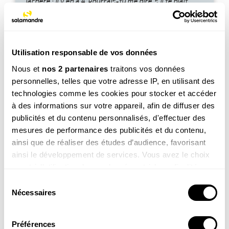
jachère : il y en a 4. Pourrais-tu me dire, s’il te plaît,
comment elles sont arrivées là ? Les oiseaux ont-ils
déposé des graines ? Merci Sam.
Utilisation responsable de vos données
Nous et
nos 2 partenaires
traitons vos données
personnelles, telles que votre adresse IP, en utilisant des
technologies comme les cookies pour stocker et accéder
à des informations sur votre appareil, afin de diffuser des
Voir la réponse
publicités et du contenu personnalisés, d'effectuer des
mesures de performance des publicités et du contenu,
ainsi que de réaliser des études d’audience, favorisant
ainsi le développement de services. Vous avez le choix
quant à l'utilisation de vos données et à leurs finalités.
Vous pouvez modifier ou retirer votre consentement à
Sélection
tout moment en consultant la Déclaration relative aux
Nécessaires
du
cookies ou en cliquant sur l'icône de confidentialité.
consentement
Emilie, 7 ans
Préférences
Bonjour ! Je me demande si les arbres ont des parents.
Si vous le permettez, nous aimerions également :