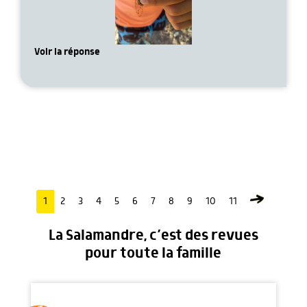
Voir la réponse
1
2
3
4
5
6
7
8
9
10
11
La Salamandre, c’est des revues
pour toute la famille