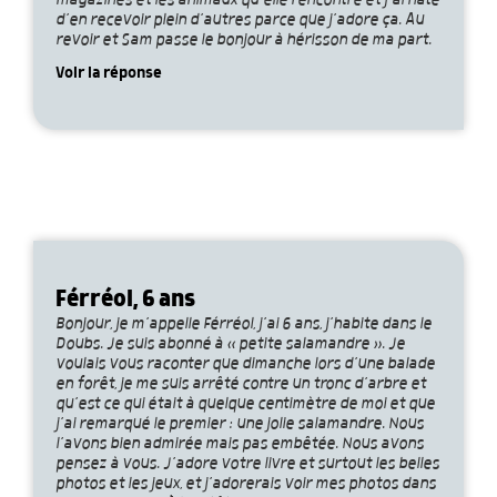
magazines et les animaux qu’elle rencontre et j’ai hâte
d’en recevoir plein d’autres parce que j’adore ça. Au
revoir et Sam passe le bonjour à hérisson de ma part.
Voir la réponse
Férréol, 6 ans
Bonjour, je m’appelle Férréol, j’ai 6 ans, j’habite dans le
Doubs. Je suis abonné à « petite salamandre ». Je
voulais vous raconter que dimanche lors d’une balade
en forêt, je me suis arrêté contre un tronc d’arbre et
qu’est ce qui était à quelque centimètre de moi et que
j’ai remarqué le premier : une jolie salamandre. Nous
l’avons bien admirée mais pas embêtée. Nous avons
pensez à vous. J’adore votre livre et surtout les belles
photos et les jeux, et j’adorerais voir mes photos dans