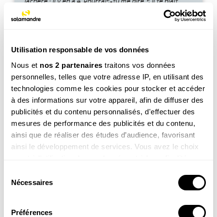
jachère : il y en a 4. Pourrais-tu me dire, s’il te plaît,
comment elles sont arrivées là ? Les oiseaux ont-ils
déposé des graines ? Merci Sam.
Utilisation responsable de vos données
Nous et
nos 2 partenaires
traitons vos données
personnelles, telles que votre adresse IP, en utilisant des
technologies comme les cookies pour stocker et accéder
à des informations sur votre appareil, afin de diffuser des
Voir la réponse
publicités et du contenu personnalisés, d'effectuer des
mesures de performance des publicités et du contenu,
ainsi que de réaliser des études d’audience, favorisant
ainsi le développement de services. Vous avez le choix
quant à l'utilisation de vos données et à leurs finalités.
Vous pouvez modifier ou retirer votre consentement à
Sélection
tout moment en consultant la Déclaration relative aux
Nécessaires
du
cookies ou en cliquant sur l'icône de confidentialité.
consentement
Emilie, 7 ans
Préférences
Bonjour ! Je me demande si les arbres ont des parents.
Si vous le permettez, nous aimerions également :