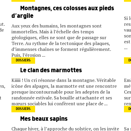
Montagnes, ces colosses aux pieds
d’argile
Si 
ut.
res
Aux yeux des humains, les montagnes sont
de
vau
immortelles. Mais à l’échelle des temps
son
géologiques, elles ne sont que de passage sur
est
Terre. Au rythme de la tectonique des plaques,
...
d’immenses chaînes se forment régulièrement.
Puis, l’érosion ...
DOSSIERS
D
Le clan des marmottes
Kiiiii ! Un cri résonne dans la montagne. Véritable
Emb
en,
icône des alpages, la marmotte est une rencontre
mét
presque incontournable pour les adeptes de la
Ces
t
randonnée estivale. Sa bouille attachante et ses
sur
mœurs sociables lui confèrent une place de ...
ren
DOSSIERS
D
Mes beaux sapins
Chaque hiver, à l’approche du solstice, on les invite
Sa