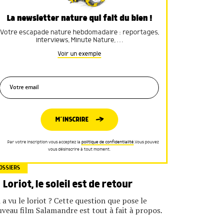
La newsletter nature qui fait du bien !
Votre escapade nature hebdomadaire : reportages,
interviews, Minute Nature, …
Voir un exemple
M’INSCRIRE
Par votre inscription vous acceptez la
politique de confidentialité
.Vous pouvez
vous désinscrire à tout moment.
OSSIERS
Loriot, le soleil est de retour
 a vu le loriot ? Cette question que pose le
veau film ­Salamandre est tout à fait à propos.