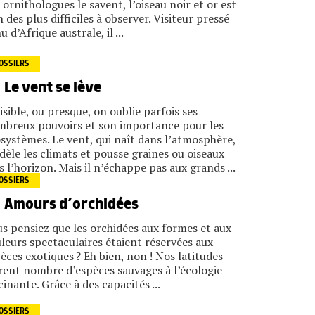
 ornithologues le savent, l’oiseau noir et or est
n des plus difficiles à observer. Visiteur pressé
u d’Afrique australe, il ...
OSSIERS
Le vent se lève
isible, ou presque, on oublie parfois ses
breux pouvoirs et son importance pour les
systèmes. Le vent, qui naît dans l’atmosphère,
èle les climats et pousse graines ou oiseaux
s l’horizon. Mais il n’échappe pas aux grands ...
OSSIERS
Amours d’orchidées
s pensiez que les orchidées aux formes et aux
leurs spectaculaires étaient réservées aux
èces exotiques ? Eh bien, non ! Nos latitudes
rent nombre d’espèces sauvages à l’écologie
cinante. Grâce à des capacités ...
OSSIERS