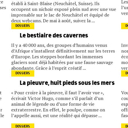
ce
Les
établi à Saint-Blaise (Neuchâtel, Suisse). Ils
ses
l’u
occupent un nichoir exposé plein sud avec une vue
ven
imprenable sur le lac de Neuchâtel et équipé de
deux webcams. De mai à août, suivez la ...
DOSSIERS
D
Le bestiaire des cavernes
Il y a 40 000 ans, des groupes d’humains venus
Inv
d’Afrique s’installent définitivement sur les terres
nom
d’Europe. Les steppes bordant les immenses
éco
glaciers sont déjà habitées par une faune sauvage
mod
abondante. Grâce à l’esprit créatif ...
ver
DOSSIERS
D
La pieuvre, huit pieds sous les mers
t
« Pour croire à la pieuvre, il faut l’avoir vue »,
Vou
e
écrivait Victor Hugo, comme s’il parlait d’un
cou
animal de légende ou d’une forme de vie
esp
ur
extraterrestre. En effet, le poulpe, comme on
off
le
l’appelle aussi, est une réalité qui dépasse ...
fas
DOSSIERS
D