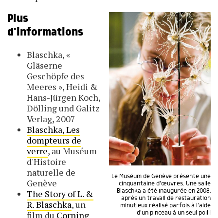
Plus
d'informations
Blaschka, «
Gläserne
Geschöpfe des
Meeres », Heidi &
Hans-Jürgen Koch,
Dölling und Galitz
Verlag, 2007
Blaschka, Les
dompteurs de
verre
, au Muséum
d'Histoire
naturelle de
Le Muséum de Genève présente une
Genève
cinquantaine d'œuvres. Une salle
Blaschka a été inaugurée en 2008,
The Story of L. &
après un travail de restauration
R. Blaschka
, un
minutieux réalisé parfois à l'aide
d'un pinceau à un seul poil !
film du
Corning