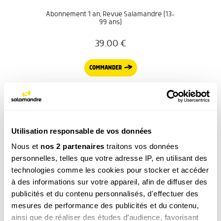
Abonnement 1 an, Revue Salamandre (13-
99 ans)
39.00
€
COMMANDER
Utilisation responsable de vos données
Nous et
nos 2 partenaires
traitons vos données
La newsletter nature qui fait du bien !
personnelles, telles que votre adresse IP, en utilisant des
technologies comme les cookies pour stocker et accéder
Votre escapade nature hebdomadaire : reportages,
interviews, Minute Nature, …
à des informations sur votre appareil, afin de diffuser des
publicités et du contenu personnalisés, d'effectuer des
Voir un exemple
mesures de performance des publicités et du contenu,
ainsi que de réaliser des études d’audience, favorisant