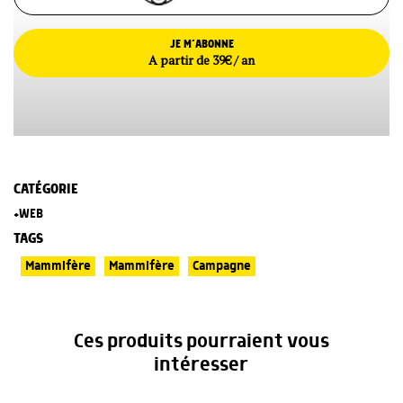
JE M’ABONNE
A partir de 39€ / an
CATÉGORIE
+WEB
TAGS
Mammifère
Mammifère
Campagne
Ces produits pourraient vous
intéresser