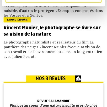
médias sociaux et d'analyser notre trafic. Nous
Certains pourchassent le renard en le qualifiant de
partageons également des informations sur l'utilisation de
notre site avec nos partenaires de médias sociaux, de
nuisible, d'autres le protègent. Exemples contrastés dans
publicité et d'analyse, qui peuvent combiner celles-ci
les Vosges et à Genève.
avec d'autres informations que vous leur avez fournies
LA MINUTE NATURE
ou qu'ils ont collectées lors de votre utilisation de leurs
services.
Vincent Munier, le photographe se livre sur
sa vision de la nature
Le photographe naturaliste et réalisateur du film La
panthère des neiges Vincent Munier évoque sa vision de
son travail et de l'environnement dans un long entretien
avec Julien Perrot.
NOS 3 REVUES
REVUE SALAMANDRE
Plongez au coeur d'une nature insolite près de chez