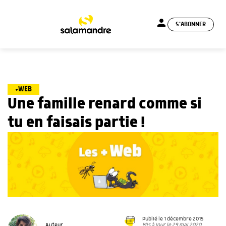
person
S'ABONNER
menu
+WEB
Une famille renard comme si
tu en faisais partie !
Publié le 1 décembre 2015
Mis à jour le 29 mai 2020
Auteur