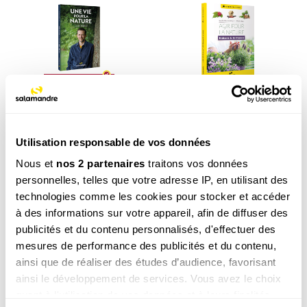
Une vie pour la
Agir pour la nature – Balcons
nature
et terrasses
19.90
€
19.90
€
Utilisation responsable de vos données
COMMANDER
COMMANDER
Nous et
nos 2 partenaires
traitons vos données
personnelles, telles que votre adresse IP, en utilisant des
technologies comme les cookies pour stocker et accéder
à des informations sur votre appareil, afin de diffuser des
publicités et du contenu personnalisés, d'effectuer des
mesures de performance des publicités et du contenu,
ainsi que de réaliser des études d’audience, favorisant
ainsi le développement de services. Vous avez le choix
quant à l'utilisation de vos données et à leurs finalités.
Le grand livre de la
Les plantes