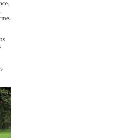
ace,
.
orme.
ans
s
es