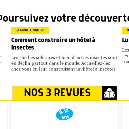
Poursuivez votre découvert
LA MINUTE NATURE
M
Comment construire un hôtel à
Lu
insectes
Les
s
les
Les abeilles solitaires et bien d'autres insectes sont
.
rou
en déclin partout dans le monde. Accueillez-les
chez vous en leur construisant un hôtel à insectes.
NOS 3 REVUES
8-12
ans