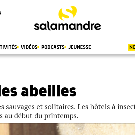
R
TIVITÉS
VIDÉOS
PODCASTS
JEUNESSE
NO
les abeilles
s sauvages et solitaires. Les hôtels à insec
es au début du printemps.