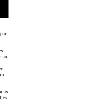
 par
es
e au
ec
 un
ndus
lles