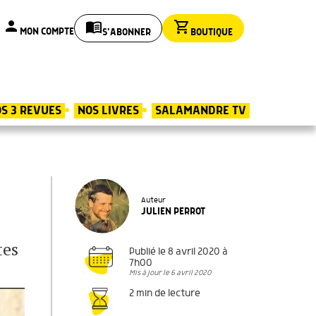
person
menu_book
shopping_cart
MON COMPTE
S'ABONNER
BOUTIQUE
S 3 REVUES
NOS LIVRES
SALAMANDRE TV
Auteur
JULIEN PERROT
tes
Publié le 8 avril 2020 à
7h00
Mis à jour le 6 avril 2020
2 min de lecture