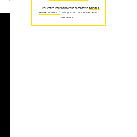
Par votre inscription vous acceptez la
politique
de confidentialité
.Vous pouvez vous désinscrire à
tout moment.