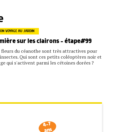
e
ON VOYAGE AU JARDIN
mière sur les clairons – étape#99
 fleurs du céanothe sont très attractives pour
 insectes. Qui sont ces petits coléoptères noir et
ge qui s'activent parmi les cétoines dorées ?
4-7
ans