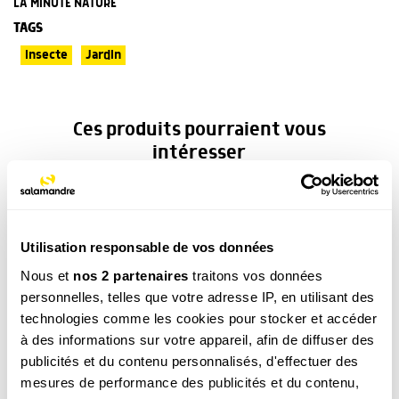
LA MINUTE NATURE
TAGS
Insecte
Jardin
Ces produits pourraient vous
intéresser
Utilisation responsable de vos données
Nous et
nos 2 partenaires
traitons vos données
personnelles, telles que votre adresse IP, en utilisant des
technologies comme les cookies pour stocker et accéder
Une vie pour la
Agir pour la nature – Balcons
nature
et terrasses
à des informations sur votre appareil, afin de diffuser des
19.90
€
19.90
€
publicités et du contenu personnalisés, d'effectuer des
mesures de performance des publicités et du contenu,
COMMANDER
COMMANDER