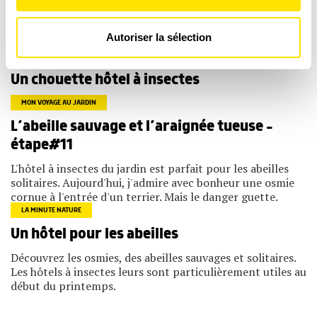
Les cookies nous permettent de personnaliser le contenu
Poursuivez votre découverte
Autoriser la sélection
et les annonces, d'offrir des fonctionnalités relatives aux
médias sociaux et d'analyser notre trafic. Nous
P’TIT +WEB
partageons également des informations sur l'utilisation de
notre site avec nos partenaires de médias sociaux, de
Un chouette hôtel à insectes
publicité et d'analyse, qui peuvent combiner celles-ci
avec d'autres informations que vous leur avez fournies
MON VOYAGE AU JARDIN
ou qu'ils ont collectées lors de votre utilisation de leurs
L’abeille sauvage et l’araignée tueuse –
services.
étape#11
L'hôtel à insectes du jardin est parfait pour les abeilles
solitaires. Aujourd'hui, j'admire avec bonheur une osmie
cornue à l'entrée d'un terrier. Mais le danger guette.
LA MINUTE NATURE
Un hôtel pour les abeilles
Découvrez les osmies, des abeilles sauvages et solitaires.
Les hôtels à insectes leurs sont particulièrement utiles au
début du printemps.