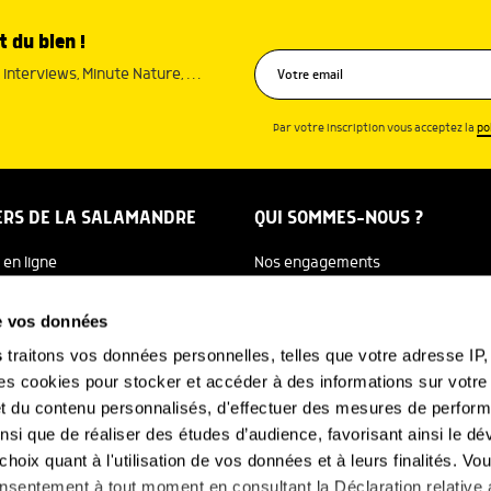
t du bien !
interviews, Minute Nature, …
Par votre inscription vous acceptez la
po
ERS DE LA SALAMANDRE
QUI SOMMES-NOUS ?
 en ligne
Nos engagements
dreTV
Notre histoire
de vos données
re Ecole
Julien Perrot
s
traitons vos données personnelles, telles que votre adresse IP, 
 cookies pour stocker et accéder à des informations sur votre a
 Salamandre
L'équipe
 et du contenu personnalisés, d'effectuer des mesures de perfo
e Nature
Nous soutenir
ainsi que de réaliser des études d’audience, favorisant ainsi le 
hoix quant à l'utilisation de vos données et à leurs finalités. V
FAQ
-NOUS
consentement à tout moment en consultant la Déclaration relative