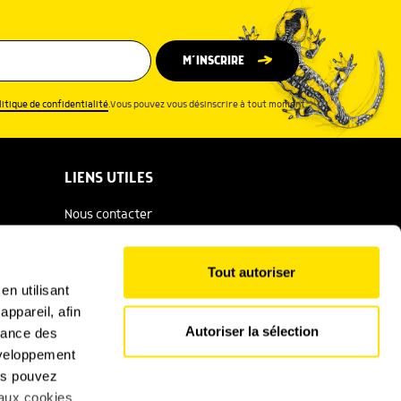
M’INSCRIRE
litique de confidentialité
.Vous pouvez vous désinscrire à tout moment.
LIENS UTILES
Nous contacter
Espace presse
Tout autoriser
Catalogue Salamandre
en utilisant
ppareil, afin
Conditions générales d'utilisation
Autoriser la sélection
rmance des
Politique de confidentialité
développement
ous pouvez
Mentions légales
 aux cookies