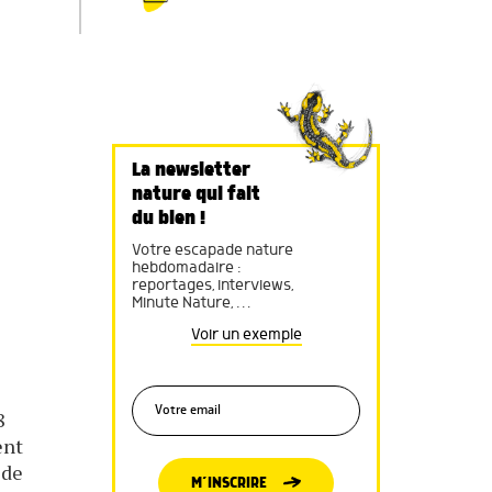
La newsletter
nature qui fait
du bien !
Votre escapade nature
hebdomadaire :
reportages, interviews,
Minute Nature, …
Voir un exemple
8
ent
ide
M’INSCRIRE