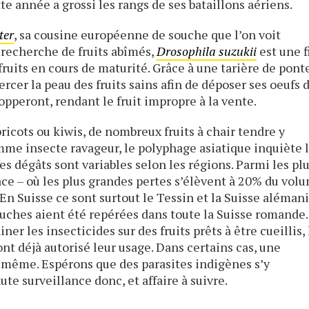
te année a grossi les rangs de ses bataillons aériens.
ter
, sa cousine européenne de souche que l’on voit
a recherche de fruits abîmés,
Drosophila suzukii
est une f
fruits en cours de maturité. Grâce à une tarière de pont
ercer la peau des fruits sains afin de déposer ses oeufs 
lopperont, rendant le fruit impropre à la vente.
abricots ou kiwis, de nombreux fruits à chair tendre y
me insecte ravageur, le polyphage asiatique inquiète 
Les dégâts sont variables selon les régions. Parmi les pl
ace – où les plus grandes pertes s’élèvent à 20% du vol
 En Suisse ce sont surtout le Tessin et la Suisse aléman
ouches aient été repérées dans toute la Suisse romande.
er les insecticides sur des fruits prêts à être cueillis, 
nt déjà autorisé leur usage. Dans certains cas, une
le-même. Espérons que des parasites indigènes s’y
e surveillance donc, et affaire à suivre.