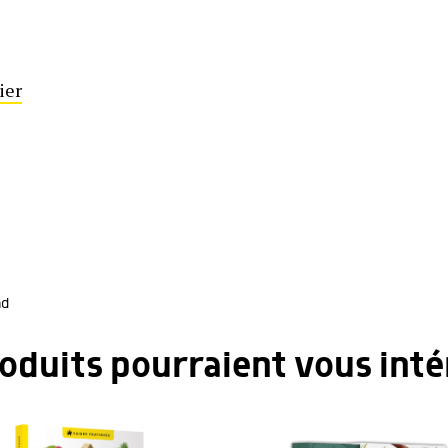
ier
nd
roduits pourraient vous inté