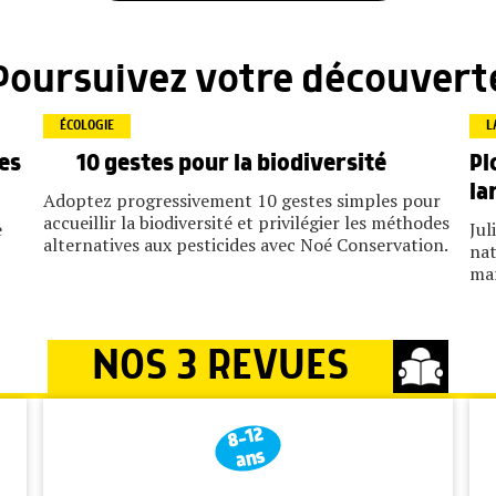
Poursuivez votre découvert
ÉCOLOGIE
L
tes
Pl
10 gestes pour la biodiversité
la
Adoptez progressivement 10 gestes simples pour
accueillir la biodiversité et privilégier les méthodes
e
Jul
alternatives aux pesticides avec Noé Conservation.
nat
mar
NOS 3 REVUES
8-12
ans