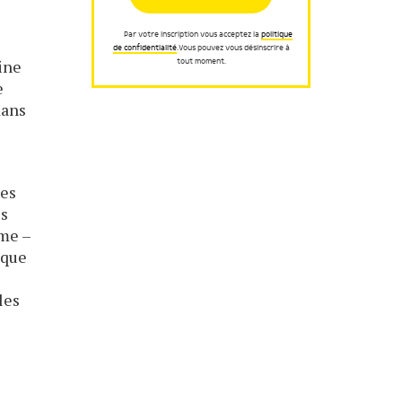
Par votre inscription vous acceptez la
politique
de confidentialité
.Vous pouvez vous désinscrire à
ine
tout moment.
e
dans
les
us
ume –
ique
les