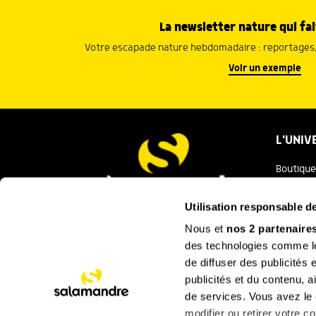
La newsletter nature qui fai
Votre escapade nature hebdomadaire : reportages, 
Voir un exemple
L'UNIV
Boutique
Salaman
Utilisation responsable 
Salamand
Nous et
nos 2 partenaire
Nous contacter
des technologies comme les
Festival
de diffuser des publicités
La Minut
publicités et du contenu, 
de services. Vous avez le c
SUIVEZ
modifier ou retirer votre 