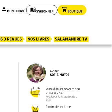
person
menu_book
shopping_cart
MON COMPTE
S'ABONNER
BOUTIQUE
S 3 REVUES
NOS LIVRES
SALAMANDRE TV
Auteur
SOFIA MATOS
Publié le 19 novembre
2014 à 7h45
Mis à jour le 14 septembre
2017
2 min de lecture