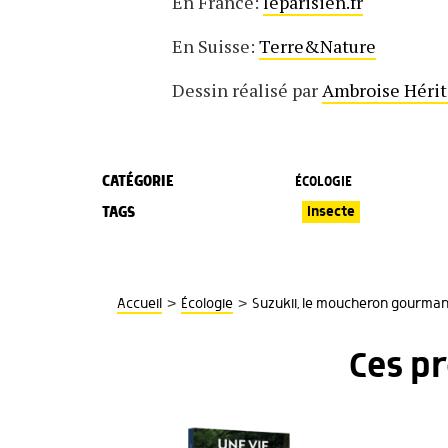
En France:
leparisien.fr
En Suisse:
Terre&Nature
Dessin réalisé par
Ambroise Hérit
CATÉGORIE
ÉCOLOGIE
TAGS
Insecte
>
>
Accueil
Écologie
Suzukii, le moucheron gourma
Ces p