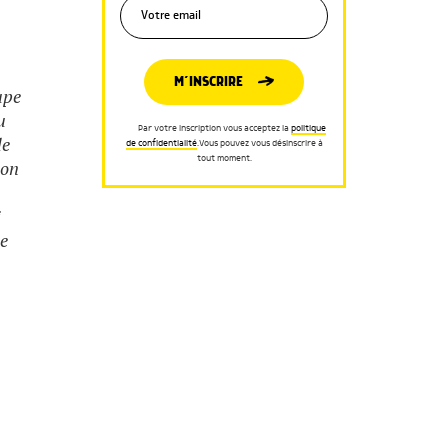
M’INSCRIRE
upe
u
Par votre inscription vous acceptez la
politique
de
de confidentialité
.Vous pouvez vous désinscrire à
tout moment.
son
i
de