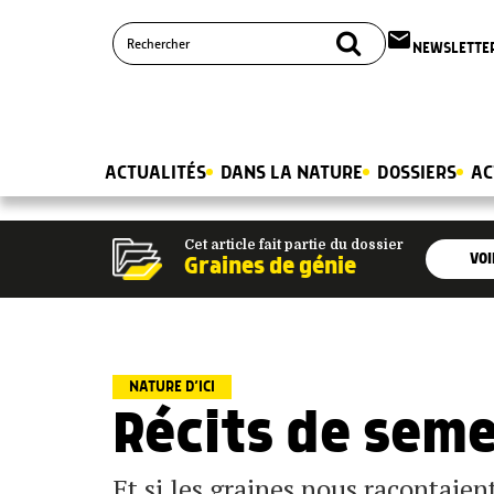
email
NEWSLETTE
ACTUALITÉS
DANS LA NATURE
DOSSIERS
AC
Cet article fait partie du dossier
VOI
Graines de génie
NATURE D’ICI
Récits de sem
Et si les graines nous racontaient