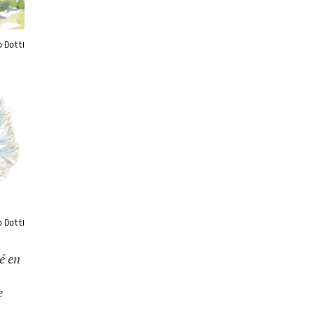
 Dotti
 Dotti
é en
e