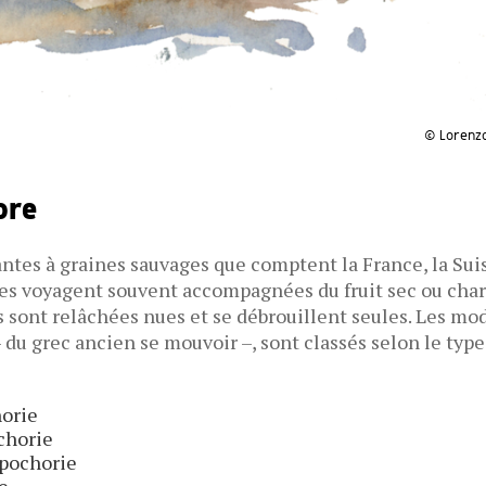
© Lorenzo
ore
ntes à graines sauvages que comptent la France, la Sui
ces voyagent souvent accompagnées du fruit sec ou cha
s sont relâchées nues et se débrouillent seules. Les mo
– du grec ancien se mouvoir –, sont classés selon le type
horie
chorie
opochorie
ie