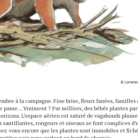
© Lorenzo
mbre à la campagne. Fine brise, fleurs fanées, familles 
se passe… Vraiment ? Par milliers, des bébés plantes pa
horizons. L’espace aérien est saturé de vagabonds plume
es sautillantes, rongeurs et oiseaux se font complices d’
ensez-vous encore que les plantes sont immobiles et fich
e petites voix nous parlent en bord de chemin.