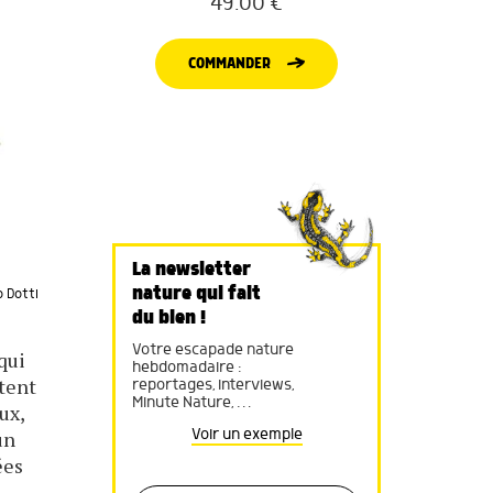
49.00
€
COMMANDER
La newsletter
nature qui fait
 Dotti
du bien !
Votre escapade nature
qui
hebdomadaire :
rtent
reportages, interviews,
Minute Nature, …
ux,
un
Voir un exemple
ées