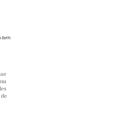
 Dotti
sse
rnu
des
 de