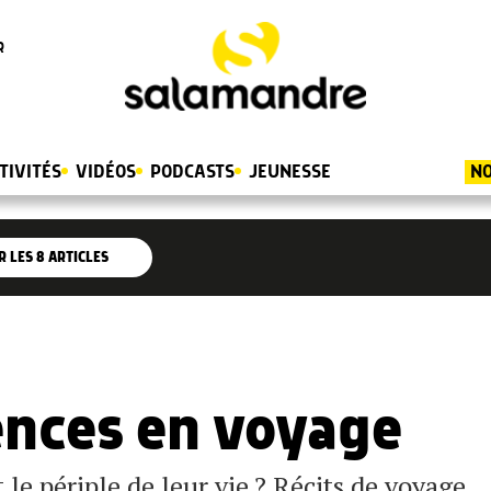
R
TIVITÉS
VIDÉOS
PODCASTS
JEUNESSE
NO
R LES
8
ARTICLES
ences en voyage
 le périple de leur vie ? Récits de voyage