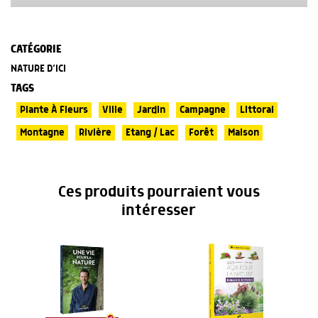
CATÉGORIE
NATURE D’ICI
TAGS
Plante À Fleurs
Ville
Jardin
Campagne
Littoral
Montagne
Rivière
Etang / Lac
Forêt
Maison
Ces produits pourraient vous
intéresser