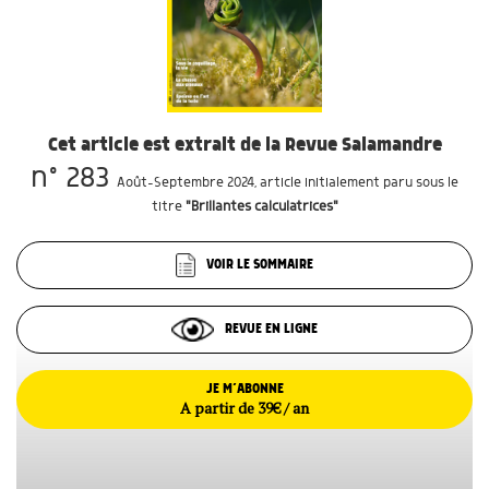
Cet article est extrait de la Revue Salamandre
n° 283
Août-Septembre 2024
, article initialement paru sous le
titre
"Brillantes calculatrices"
VOIR LE SOMMAIRE
REVUE EN LIGNE
JE M’ABONNE
A partir de 39€ / an