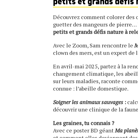
petits et grands défis
Découvrez comment colorer des œu
guetter des mangeurs de pierre… 
petits et grands défis nature à rel
Avec le Zoom, Sam rencontre le
M
clown des mers, est un expert de l
En avril-mai 2025, partez à la ren
changement climatique, les abeill
sur leurs maladies, raconte commen
connue : l’abeille domestique.
Soigner les animaux sauvages
:
calc
découvrir une clinique de la faun
Les graines, tu connais ?
Avec ce poster BD géant
Ma planè
et comment elles deviennent des 