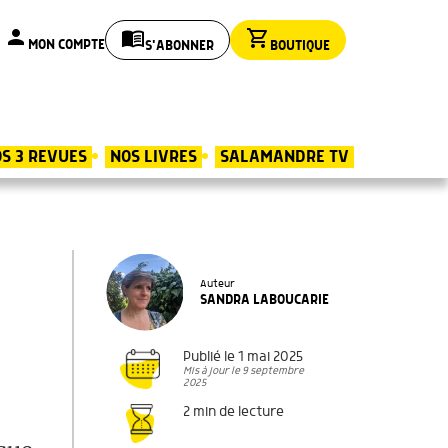
person
menu_book
shopping_cart
MON COMPTE
S'ABONNER
BOUTIQUE
S 3 REVUES
NOS LIVRES
SALAMANDRE TV
Auteur
SANDRA LABOUCARIE
Publié le 1 mai 2025
Mis à jour le 9 septembre
2025
2 min de lecture