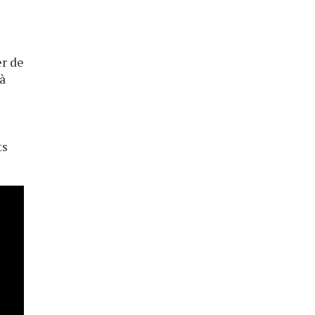
er de
 à
ts