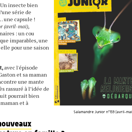
 Un insecte bien
d’une série de
… une capsule !
 (avril-mai),
naires : un cou
aque imparables, une
elle pour une saison
t,
avec l'épisode
 Gaston et sa maman
encontre une mante
rès rassuré à l’idée de
uit pourrait bien
a maman et à
Salamandre Junior n°159 (avril-mai
nouveaux