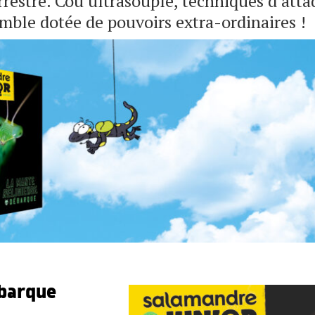
errestre. Cou ultrasouple, techniques d’att
mble dotée de pouvoirs extra-ordinaires !
ébarque