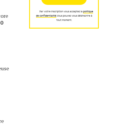
Par votre inscription vous acceptez la
politique
core
de confidentialité
.Vous pouvez vous désinscrire à
tout moment.
10
euse
re