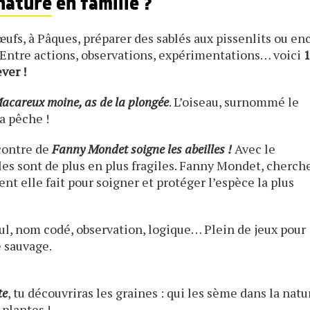
 nature
en famille ?
fs, à Pâques, préparer des sablés aux pissenlits ou en
Entre actions, observations, expérimentations… voici
ever !
acareux moine, as de la plongée
. L’oiseau, surnommé le
a pêche !
contre de
Fanny Mondet soigne les abeilles !
Avec le
es sont de plus en plus fragiles. Fanny Mondet, cherch
t elle fait pour soigner et protéger l’espèce la plus
ul, nom codé, observation, logique… Plein de jeux pour
e sauvage.
te
, tu découvriras les graines : qui les sème dans la natu
plantes !