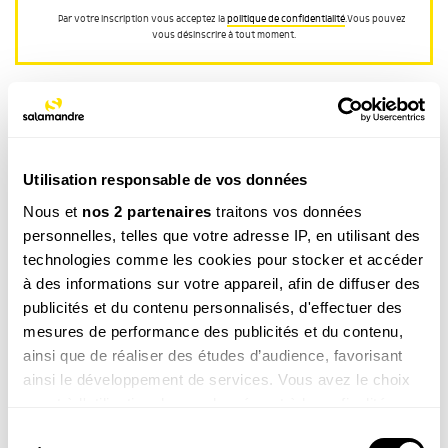
Par votre inscription vous acceptez la
politique de confidentialité
.Vous pouvez
vous désinscrire à tout moment.
Utilisation responsable de vos données
Nous et
nos 2 partenaires
traitons vos données
CATÉGORIE
personnelles, telles que votre adresse IP, en utilisant des
CECI N’EST PAS
technologies comme les cookies pour stocker et accéder
TAGS
à des informations sur votre appareil, afin de diffuser des
Insecte
publicités et du contenu personnalisés, d'effectuer des
mesures de performance des publicités et du contenu,
ainsi que de réaliser des études d’audience, favorisant
ainsi le développement de services. Vous avez le choix
Ces produits pourraient vous
quant à l'utilisation de vos données et à leurs finalités.
intéresser
Vous pouvez modifier ou retirer votre consentement à
Sélection