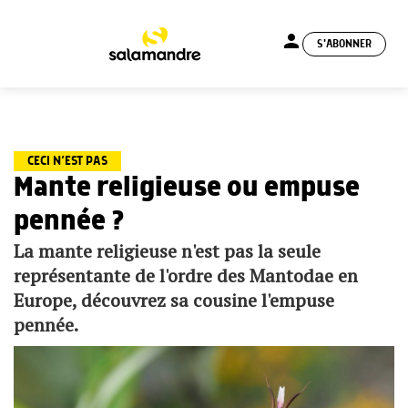
person
S'ABONNER
menu
CECI N’EST PAS
Mante religieuse ou empuse
pennée ?
La mante religieuse n'est pas la seule
représentante de l'ordre des Mantodae en
Europe, découvrez sa cousine l'empuse
pennée.