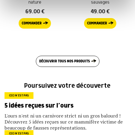
nature
sauvages
notre site avec nos partenaires de médias sociaux, de
publicité et d'analyse, qui peuvent combiner celles-ci
69.00
€
49.00
€
avec d'autres informations que vous leur avez fournies
ou qu'ils ont collectées lors de votre utilisation de leurs
COMMANDER
COMMANDER
services.
DÉCOUVRIR TOUS NOS PRODUITS
Poursuivez votre découverte
CECI N’EST PAS
5 idées reçues sur l’ours
L'ours n'est ni un carnivore strict ni un gros balourd !
Découvrez 5 idées reçues sur ce mammifère victime de
beaucoup de fausses représentations.
CECI N’EST PAS