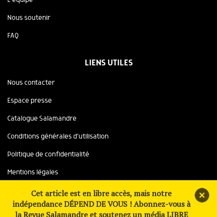
L'équipe
Nous soutenir
FAQ
LIENS UTILES
Nous contacter
Espace presse
Catalogue Salamandre
Conditions générales d'utilisation
Politique de confidentialité
Mentions légales
Copyright ©2026 Salamandre, tous droits réservés
Cet article est en libre accès, mais notre
indépendance DÉPEND DE VOUS ! Abonnez-vous à
Site réalisé avec le soutien de
la Revue Salamandre et soutenez un média LIBRE