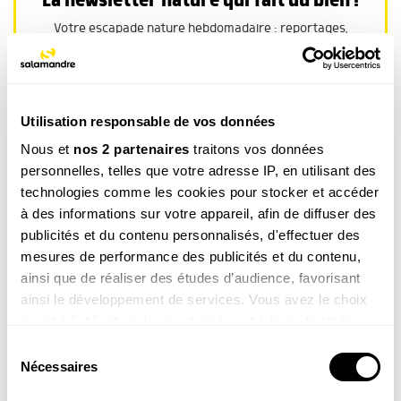
La newsletter nature qui fait du bien !
Votre escapade nature hebdomadaire : reportages,
interviews, Minute Nature, …
Voir un exemple
Utilisation responsable de vos données
Nous et
nos 2 partenaires
traitons vos données
M’INSCRIRE
personnelles, telles que votre adresse IP, en utilisant des
technologies comme les cookies pour stocker et accéder
Par votre inscription vous acceptez la
politique de confidentialité
.Vous pouvez
à des informations sur votre appareil, afin de diffuser des
vous désinscrire à tout moment.
publicités et du contenu personnalisés, d'effectuer des
mesures de performance des publicités et du contenu,
ainsi que de réaliser des études d’audience, favorisant
ainsi le développement de services. Vous avez le choix
quant à l'utilisation de vos données et à leurs finalités.
Vous pouvez modifier ou retirer votre consentement à
Sélection
tout moment en consultant la Déclaration relative aux
Nécessaires
du
cookies ou en cliquant sur l'icône de confidentialité.
consentement