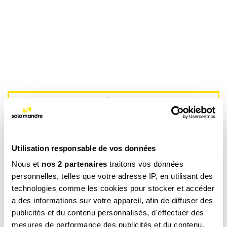
Utilisation responsable de vos données
La newsletter nature qui fait du bien !
Nous et
nos 2 partenaires
traitons vos données
Votre escapade nature hebdomadaire : reportages,
personnelles, telles que votre adresse IP, en utilisant des
interviews, Minute Nature, …
technologies comme les cookies pour stocker et accéder
Voir un exemple
à des informations sur votre appareil, afin de diffuser des
publicités et du contenu personnalisés, d'effectuer des
mesures de performance des publicités et du contenu,