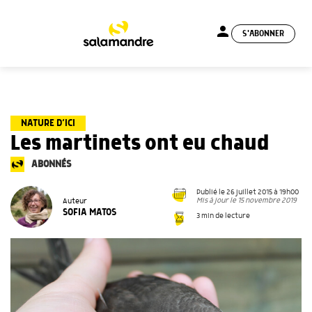
person
S'ABONNER
menu
NATURE D’ICI
Les martinets ont eu chaud
ABONNÉS
Publié le 26 juillet 2015 à 19h00
Mis à jour le 15 novembre 2019
Auteur
SOFIA MATOS
3 min de lecture