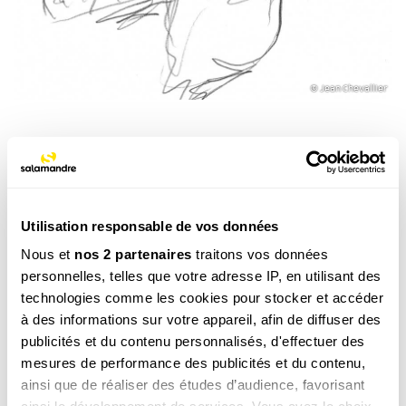
© Jean Chevallier
Plus d'infos
En pratique
, voici nos conseils pour
observer la vie
des toits.
Utilisation responsable de vos données
Virée sur les toits des villes avec une écologue
Nous et
nos 2 partenaires
traitons vos données
urbaine
.
personnelles, telles que votre adresse IP, en utilisant des
technologies comme les cookies pour stocker et accéder
Des
vanneaux huppés élisent domicile sur les toits
à des informations sur votre appareil, afin de diffuser des
des villes
!
publicités et du contenu personnalisés, d'effectuer des
mesures de performance des publicités et du contenu,
ainsi que de réaliser des études d’audience, favorisant